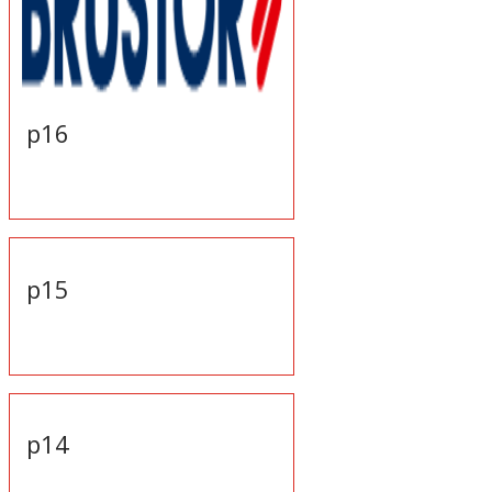
p16
p15
p14