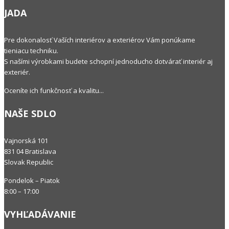
JADA
Pre dokonalosť Vaších interiérov a exteriérov Vám ponúkame
tieniacu techniku.
S našími výrobkami budete schopní jednoducho dotvárať interiér aj
exteriér.
Oceníte ich funkčnosť a kvalitu...
NAŠE SDLO
Vajnorská 101
831 04 Bratislava
Slovak Republic
Pondelok – Piatok
8:00 – 17:00
VYHĽADÁVANIE