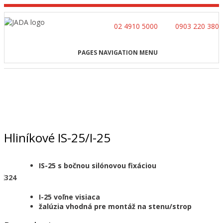
02 4910 5000
0903 220 380
PAGES NAVIGATION MENU
Domov
»
Produkty
»
Interiérové žaluzie
»
Hliníkové IS-
25/I-25
Hliníkové IS-25/I-25
IS-25 s bočnou silónovou fixáciou
I-25 voľne visiaca
žalúzia vhodná pre montáž na stenu/strop