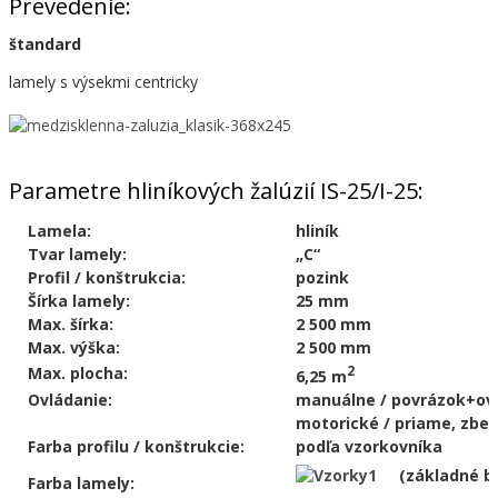
Prevedenie:
štandard
lamely s výsekmi centricky
Parametre hliníkových žalúzií IS-25/I-25:
Lamela:
hliník
Tvar lamely:
„C“
Profil / konštrukcia:
pozink
Šírka lamely:
25 mm
Max. šírka:
2 500 mm
Max. výška:
2 500 mm
Max. plocha:
2
6,25 m
Ovládanie:
manuálne / povrázok+ovl
motorické / priame, zber
Farba profilu / konštrukcie:
podľa vzorkovníka
(základné be
Farba lamely: