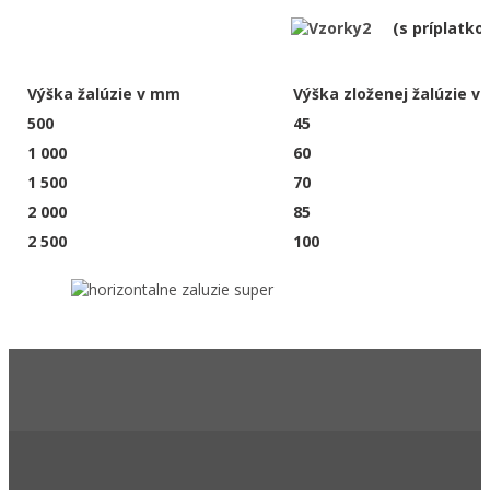
(s príplatko
Výška žalúzie v mm
Výška zloženej žalúzie 
500
45
1 000
60
1 500
70
2 000
85
2 500
100